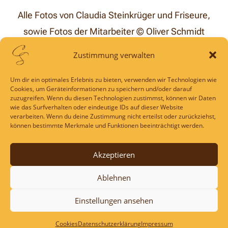
Alle Fotos von Claudia Steinkrüger und Friseure,
sowie Fotos der Mitarbeiter © Oliver Schmidt
https://www.olli-zimtstern.com
Zustimmung verwalten
Um dir ein optimales Erlebnis zu bieten, verwenden wir Technologien wie
Zurück zur Startseite
Cookies, um Geräteinformationen zu speichern und/oder darauf
zuzugreifen. Wenn du diesen Technologien zustimmst, können wir Daten
wie das Surfverhalten oder eindeutige IDs auf dieser Website
verarbeiten. Wenn du deine Zustimmung nicht erteilst oder zurückziehst,
können bestimmte Merkmale und Funktionen beeinträchtigt werden.
Claudia Steinkrüger
Akzeptieren
Ablehnen
Berliner Straße 6
23627 Groß Grönau
Einstellungen ansehen
Tel: 04509 – 12 64
Cookies
Datenschutzerklärung
Impressum